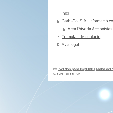
Inici
Garbi-Pol S.A.: informació co
Area Privada Accionistes
Formulari de contacte
Avis legal
Versión para imprimir
|
Mapa del s
© GARBIPOL SA