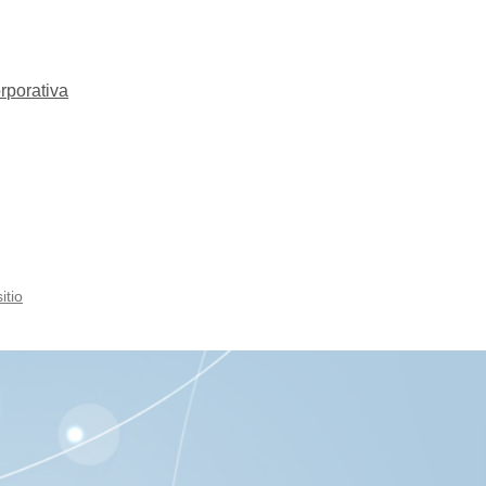
rporativa
itio